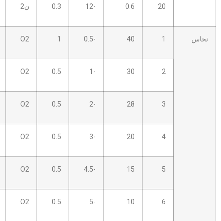
0.6
-12
0.3
ن2
6.0 ب
18
5
2.0S
O2
1
-0.5
40
5
2.0S
O2
0.5
-1
30
6
2.0S
O2
0.5
-2
28
8
2.0S
O2
0.5
-3
20
8
2.5S
O2
0.5
-4.5
15
8
2.5S
O2
0.5
-5
10