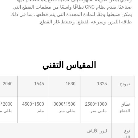
صناعيًا. يقدم نظام CNC نطاقًا واسعًا من معلمات القطع التي
مادة المحددة التي يتم قطعها، بما في ذلك
 القطع، وضغط غاز القطع.
لمقياس التقني
2560
2040
1545
1530
2500*6000
2000*4000
1500*4500
1500*3000
1300*2
ر
مللي متر
ملم
مللي متر
مللي متر
ياف