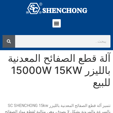
لصفائح المعدنية
لليزر 15000W 15KW
تتميز آلة قطع الصفائح المعدنية بالليزر SC SHENCHONG 15kw
ل لا يصدق، وهي مثالية لقطع مواد الصفائح