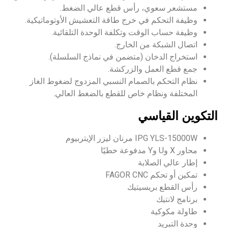
، رأس قطع عالي الضغط.
في خرج طاقة التعشيش الأوتوماتيكية.
وقت وتكلفة الوحدة التلقائية.
من الخارج.
ن (متضمن في نماذج السلسلة).
ل والزركشة.
الصمام النسبي المزدوج لضغوط الغاز
م خاص للقطع بالضغط العالي.
سي
الإيتربيوم
لابة
FA
يسيتيك