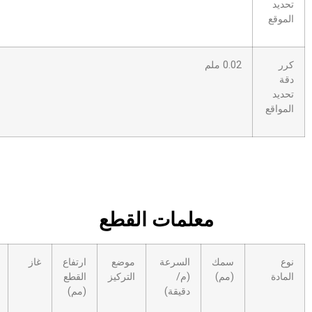
علمات القطع
السرعة
موضع
ارتفاع
غاز
نوع
الضغط
(م/
التركيز
القطع
الفوهة
(بار)
دقيقة)
(مم)