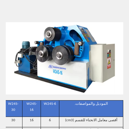
الموديل والمواصفات.
W24S-6
W24S-
W24S-
30
16
أقصى معامل الانحناء للقسم (cm3)
6
16
30