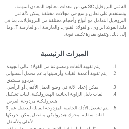
آلة ثني البروفايل SC هي من معدات معالجة المعادن المهمة،
وتستخدم على نطاق واسع في مجالات مختلفة. يمكن لآلة ثني
البروفايل التعامل مع أنواع وأحجام مختلفة من البروفايلات، بما في
ذلك الفولاذ الزاوي، والفولاذ القنوي، والعارضة I، والعارضة T، وما
إلى ذلك، وتتمتع بقدرة تكيف قوية.
الميزات الرئيسية
يتم تقوية اللفات ومصنوعة من الفولاذ عالي الجودة.
يتم تقوية أعمدة القيادة وأرضيتها بدعم محمل أسطواني
مزدوج مستدق.
يمكن إعداد الآلة في وضع العمل الأفقي أو الرأسي.
لفات دليل الزاوية الجانبية الهيدروليكية، لفات تشكيل
هيدروليكية مزدوجة القرص.
يتم تشغيل الأدلة الجانبية المزدوجة القابلة للتعديل عبر 3
لفات سفلية بمحرك هيدروليكي منفصل يمكن تحريكها
لأعلى ولأسفل.
كاملة تماما ما قبل الانحناء، تدحرجت، معايرة لفة.