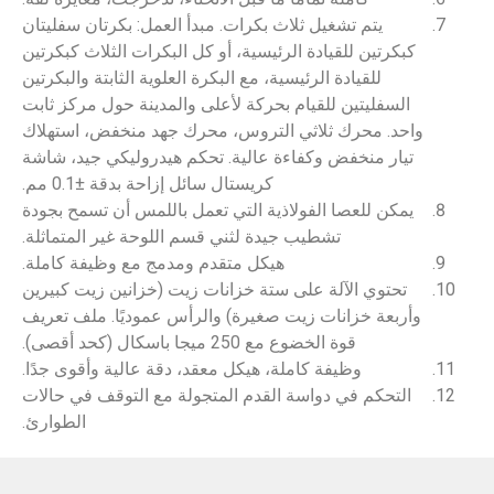
يتم تشغيل ثلاث بكرات. مبدأ العمل: بكرتان سفليتان
كبكرتين للقيادة الرئيسية، أو كل البكرات الثلاث كبكرتين
للقيادة الرئيسية، مع البكرة العلوية الثابتة والبكرتين
السفليتين للقيام بحركة لأعلى والمدينة حول مركز ثابت
واحد. محرك ثلاثي التروس، محرك جهد منخفض، استهلاك
تيار منخفض وكفاءة عالية. تحكم هيدروليكي جيد، شاشة
كريستال سائل إزاحة بدقة ±0.1 مم.
يمكن للعصا الفولاذية التي تعمل باللمس أن تسمح بجودة
تشطيب جيدة لثني قسم اللوحة غير المتماثلة.
هيكل متقدم ومدمج مع وظيفة كاملة.
تحتوي الآلة على ستة خزانات زيت (خزانين زيت كبيرين
وأربعة خزانات زيت صغيرة) والرأس عموديًا. ملف تعريف
قوة الخضوع مع 250 ميجا باسكال (كحد أقصى).
وظيفة كاملة، هيكل معقد، دقة عالية وأقوى جدًا.
التحكم في دواسة القدم المتجولة مع التوقف في حالات
الطوارئ.