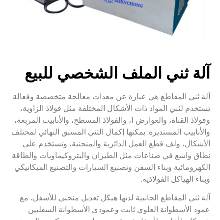
آلة ثني الملف الشخصي للبيع
آلة ثني المقاطع هي عبارة عن معدات معالجة متخصصة وفعالة
تستخدم لثني المواد ذات الأشكال المختلفة مثل فولاذ الزاوية،
وفولاذ القناة، والعوارض I، والفولاذ المسطح، والأنابيب المربعة،
والأنابيب المستديرة. يمكنها إكمال الثني المسبق النهائي لمختلف
الأشكال، ولف قطع العمل الدائرية والمنحنية، وتستخدم على
نطاق واسع في صناعات مثل الطيران والبتروكيماويات والطاقة
الكهرومائية وبناء السفن وتصنيع السيارات والتصنيع الميكانيكي
وبناء الهياكل الفولاذية.
آلة ثني المقاطع الجانبية لديها هيكل تعديل منحني للأسفل، مع
عمود الأسطوانة العلوي ثابت وعمودي الأسطوانة السفليين