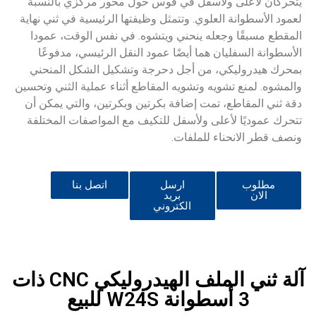
يتحركان لأعلى ولأسفل في قوس حول محور مركزي بالنسبة
لعمود الأسطوانة العلوي. وتتمثل وظيفتها الرئيسية في ثني نهاية
المقطع مسبقًا وجعله ينحني ويتشوه. في نفس الوقت، عمودا
الأسطوانة السفليان هما أيضًا عمود النقل الرئيسي، مدفوعًا
بمحرك هيدروليكي، من أجل دحرجة وتشكيل الشكل المنحني
والمشوه. لمنع تشويه وتشويه المقاطع أثناء عملية الثني وتحسين
دقة ثني المقاطع، تمت إضافة بكرتين وبكرتين، والتي يمكن أن
تتحرك عموديًا لأعلى ولأسفل للتكيف مع المواصفات المختلفة
ونصف قطر الانحناء للملفات.
مطلوب
ارسل
اتصل بنا
الان
بريد
الكتروني
آلة ثني الملف الهيدروليكي CNC ذات
3 أسطوانة W24S للبيع