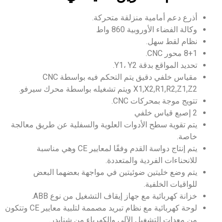
أذرع دعم أمامية منزلقة متحركة.
وكالة الفضاء الأوروبية 860 واط
نظام لقط سهل.
8+1 محور CNC.
تحديد المواقع بدقة Y1، Y2.
مقياس خلفي دقيق يتم التحكم فيه بواسطة CNC
X1,X2,R1,R2,Z1,Z2 ويتم تشغيله بواسطة محرك سيرفو.
تتويج موجة بمحركات CNC.
2 إصبع قياس خلفي
يتم تقوية سطح الأدوات العلوية والسفلية عن طريق معالجة
خاصة.
يتم إنتاج دواسة القدم وفقًا لمعايير CE وهي مناسبة
للانحناءات الفردية والمتعددة.
يتم وضع خليتين ضوئيتين في مواجهة بعضهما البعض
للواقيات الخلفية.
خزانة كهربائية مع جهاز إيقاف التشغيل من نوع ABB.
لوحة كهربائية مع نظام تبريد مصممة لتلبية معايير CE وتتكون
من معدات التشغيل الآلي والكهرباء من شنايدر.