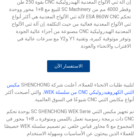
إن آلة ثني الألواح المعدنية الهيدروليكية CNC بقوة 250 طن
وقطر 4000 مم من SC Machinery للبيع مع 8+1 محور ووحدة
تحكم ESA 860W CNC لآلة ثني الألواح المعدنية هي أكثر أنواع
ثني الألواح المعدنية فعالية من حيث التكلفة. إن آلة ثني الألواح
المعدنية الهيدروليكية CNC مصنوعة من أجزاء عالية الجودة
وتوفر موثوقية كبيرة، وتقنية Y1 وY2 مع سرعات عالية في
الاقتراب والانحناء والعودة.
الاستفسار الآن
لتلبية طلبات الانحناء للعملاء، أعلنت شركة SHENCHONG
مكبس
الثني الكهروهيدروليكي CNC من سلسلة WEK
، والتي أصبحت أكثر
أنواع مكابس الثني CNC شيوعًا في السوق العالمية.
تم تجهيز مكبس الثني SC SHENCHONG WEK Serie بوحدة تحكم
CNC ذات برمجة رسومية تعمل باللمس ومتوفرة بـ 8+1 محور في
المجموع مع 6 محاور قياس خلفي. تم تصميم سلسلة WEK خصيصًا
للعملاء الذين يبحثون عن الأساسيات وسهولة الاستخدام.