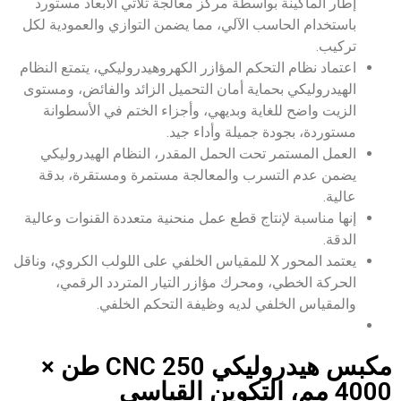
إطار الماكينة بواسطة مركز معالجة ثلاثي الأبعاد مستورد
باستخدام الحاسب الآلي، مما يضمن التوازي والعمودية لكل
تركيب.
اعتماد نظام التحكم المؤازر الكهروهيدروليكي، يتمتع النظام
الهيدروليكي بحماية أمان التحميل الزائد والفائض، ومستوى
الزيت واضح للغاية وبديهي، وأجزاء الختم في الأسطوانة
مستوردة، بجودة جميلة وأداء جيد.
العمل المستمر تحت الحمل المقدر، النظام الهيدروليكي
يضمن عدم التسرب والمعالجة مستمرة ومستقرة، بدقة
عالية.
إنها مناسبة لإنتاج قطع عمل منحنية متعددة القنوات وعالية
الدقة.
يعتمد المحور X للمقياس الخلفي على اللولب الكروي، وناقل
الحركة الخطي، ومحرك مؤازر التيار المتردد الرقمي،
والمقياس الخلفي لديه وظيفة التحكم الخلفي.
مكبس هيدروليكي CNC 250 طن ×
4000 مم، التكوين القياسي