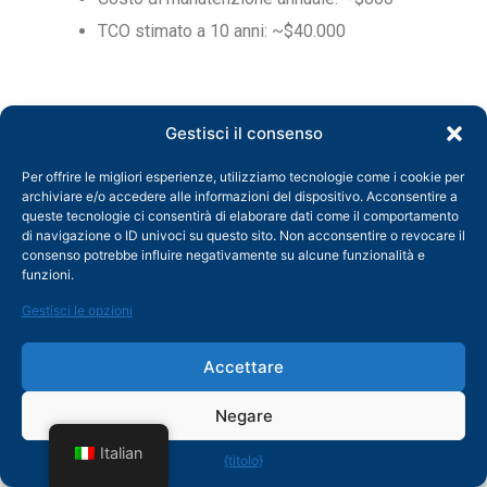
TCO stimato a 10 anni: ~$40.000
Pressa piegatrice idraulica di grandi dimensioni
Gestisci il consenso
(ad esempio, capacità di 200 tonnellate):
Per offrire le migliori esperienze, utilizziamo tecnologie come i cookie per
Costo iniziale: ~ $35.000
archiviare e/o accedere alle informazioni del dispositivo. Acconsentire a
queste tecnologie ci consentirà di elaborare dati come il comportamento
Costo energetico annuo: ~ $3.500
di navigazione o ID univoci su questo sito. Non acconsentire o revocare il
consenso potrebbe influire negativamente su alcune funzionalità e
Costo di manutenzione annuale: ~ $3.000
funzioni.
TCO stimato a 10 anni: ~$100.000
Gestisci le opzioni
Accettare
Pressa piegatrice servo ibrida di grandi
dimensioni (ad esempio, capacità di 200
Negare
tonnellate):
Italian
{titolo}
Costo iniziale: ~$40.000