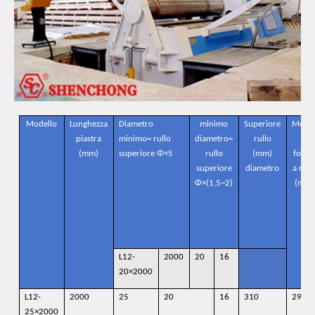
Modello
Lunghezza
Diametro
minimo
Superiore
Mette
piastra
minimo=
rullo
diametro=
rullo
il
(mm)
superiore Φ×5
rullo
(mm)
fond
superiore
diametro
a
rull
Φ×(1,5~2)
(mm)
L12-
2000
20
16
20×2000
L12-
2000
25
20
16
310
290
25×2000