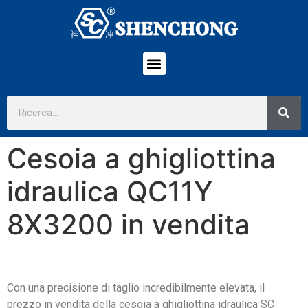
Cesoia a ghigliottina
idraulica QC11Y
8X3200 in vendita
Con una precisione di taglio incredibilmente elevata, il
prezzo in vendita della cesoia a ghigliottina idraulica SC