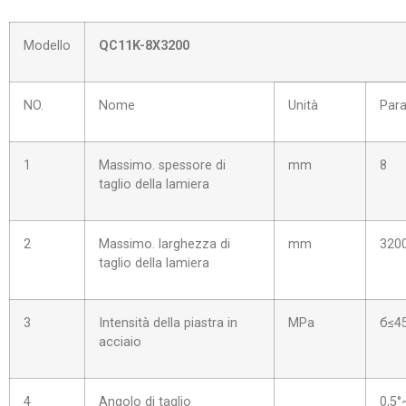
Modello
QC11K-
8
X
3200
NO.
Nome
Unità
Par
1
Massimo. spessore di
mm
8
taglio della lamiera
2
Massimo. larghezza di
mm
320
taglio della lamiera
3
Intensità della piastra in
MPa
б≤4
acciaio
4
Angolo di taglio
0,5°