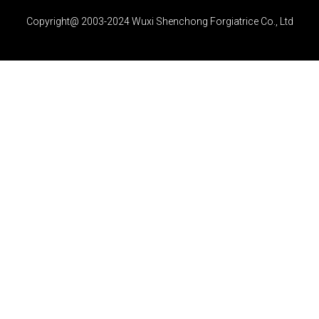
Copyright@ 2003-2024 Wuxi Shenchong Forgiatrice Co., Ltd