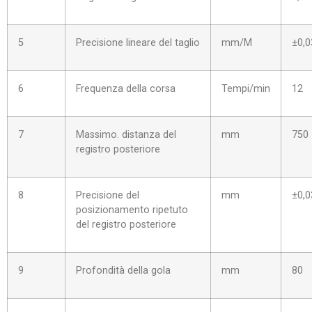
5
Precisione lineare del taglio
mm/M
±0,0
6
Frequenza della corsa
Tempi/min
12
7
Massimo. distanza del
mm
750
registro posteriore
8
Precisione del
mm
±0,0
posizionamento ripetuto
del registro posteriore
9
Profondità della gola
mm
80