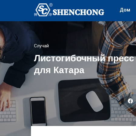
Дом
Случай
Листогибочный пресс 
для Катара