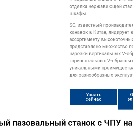
отделка нержавеющей стали
шкафы.
SC, известный производите
канавок в Китае, лидирует 
ассортименту высокоточных
представлено множество п
нарезки вертикальных V-об
горизонтальных V-образных
уникальными преимущества
для разнообразных эксплуа
Узнать
О
сейчас
эл
ый пазовальный станок с ЧПУ н