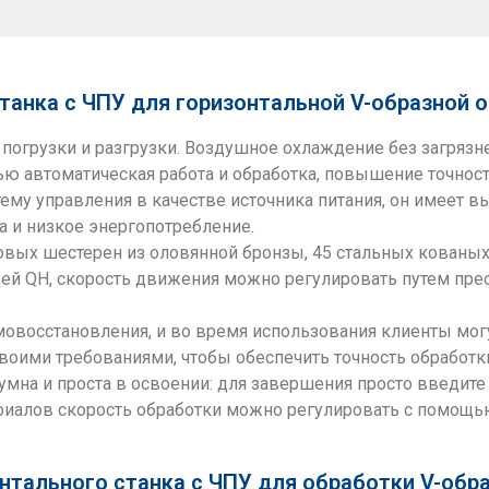
танка с ЧПУ для горизонтальной V-образной 
 погрузки и разгрузки. Воздушное охлаждение без загрязн
ью автоматическая работа и обработка, повышение точност
ему управления в качестве источника питания, он имеет 
а и низкое энергопотребление.
овых шестерен из оловянной бронзы, 45 стальных кованы
й QH, скорость движения можно регулировать путем преоб
восстановления, и во время использования клиенты могу
воими требованиями, чтобы обеспечить точность обработк
мна и проста в освоении: для завершения просто введите 
риалов скорость обработки можно регулировать с помощью
нтального станка с ЧПУ для обработки V-обр