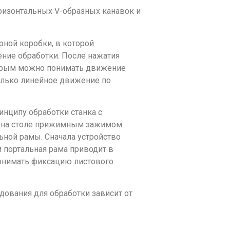
оризонтальных V-образных канавок и
ной коробки, в которой
ние обработки. После нажатия
торым можно понимать движение
только линейное движение по
нципу обработки станка с
я на столе прижимным зажимом.
ной рамы. Сначала устройство
м портальная рама приводит в
понимать фиксацию листового
дования для обработки зависит от