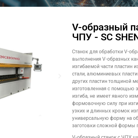
V-образный п
ЧПУ - SC SH
Станок для обработки V-обр
выполнения V-образных ка
изгибаемой части пластин и
стали, алюминиевых пласти
других пластин толщиной ме
изготовленная с помощью э
изгиба, не имеет явного из
формовочную силу при изг
узких и длинных кромок изг
универсальную форму на 
заготовки сложной формы п
V-образный станок с ЧПУ ши