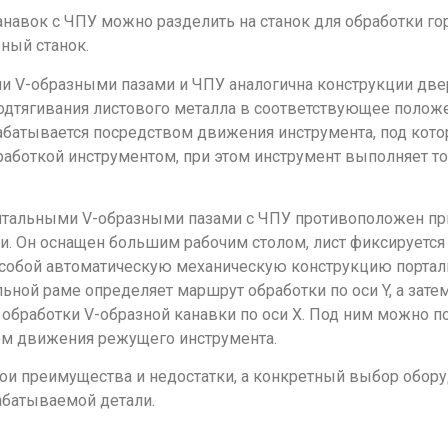
анавок с ЧПУ можно разделить на станок для обработки г
ный станок.
и V-образными пазами и ЧПУ аналогична конструкции двер
одтягивания листового металла в соответствующее положе
рабатывается посредством движения инструмента, под ко
бработкой инструментом, при этом инструмент выполняет 
онтальными V-образными пазами с ЧПУ противоположен при
. Он оснащен большим рабочим столом, лист фиксируетс
собой автоматическую механическую конструкцию порталь
ьной раме определяет маршрут обработки по оси Y, а зате
обработки V-образной канавки по оси X. Под ним можно 
вом движения режущего инструмента.
ои преимущества и недостатки, а конкретный выбор обору
рабатываемой детали.