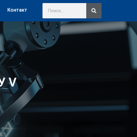
Контакт
У V