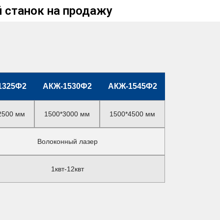
 станок на продажу
1325Ф2
АКЖ-1530Ф2
АКЖ-1545Ф2
2500 мм
1500*3000 мм
1500*4500 мм
Волоконный лазер
1квт-12квт