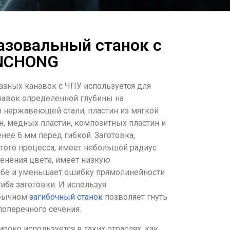
азовальный станок с
ENCHONG
азных канавок с ЧПУ используется для
навок определенной глубины на
з нержавеющей стали, пластин из мягкой
н, медных пластин, композитных пластин и
нее 6 мм перед гибкой. Заготовка,
того процесса, имеет небольшой радиус
менения цвета, имеет низкую
ибе и уменьшает ошибку прямолинейности
иба заготовки. И используя
обычном
загибочный станок
позволяет гнуть
оперечного сечения.
роко используется в таких отраслях, как