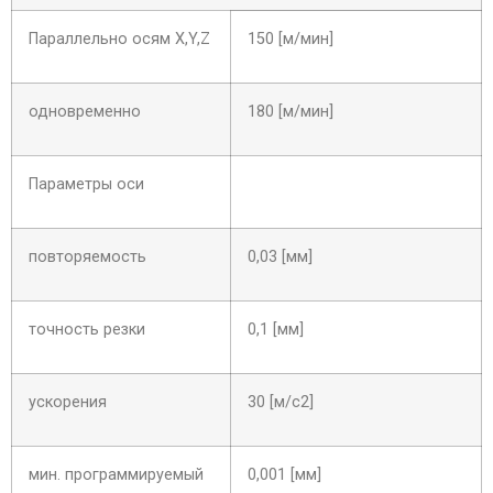
Параллельно осям X,Y,Z
150 [м/мин]
одновременно
180 [м/мин]
Параметры оси
повторяемость
0,03 [мм]
точность резки
0,1 [мм]
ускорения
30 [м/с2]
мин. программируемый
0,001 [мм]