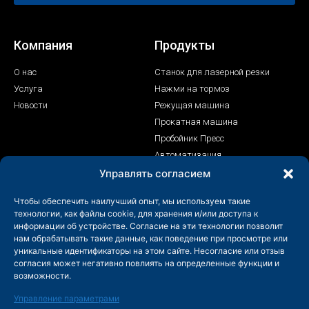
Компания
Продукты
О нас
Станок для лазерной резки
Услуга
Нажми на тормоз
Новости
Режущая машина
Прокатная машина
Пробойник Пресс
Автоматизация
Лазерный сварочный аппарат
Управлять согласием
Контакт
Чтобы обеспечить наилучший опыт, мы используем такие
технологии, как файлы cookie, для хранения и/или доступа к
+86-158-9507-5134
информации об устройстве. Согласие на эти технологии позволит
нам обрабатывать такие данные, как поведение при просмотре или
info@shenchong.com
уникальные идентификаторы на этом сайте. Несогласие или отзыв
Tianshun Road, Промышленный парк Яншань, Уси,
согласия может негативно повлиять на определенные функции и
Цзянсу, Китай 214156
возможности.
Управление параметрами