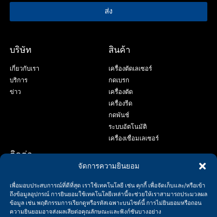
ส่ง
บริษัท
สินค้า
เกี่ยวกับเรา
เครื่องตัดเลเซอร์
บริการ
กดเบรก
ข่าว
เครื่องตัด
เครื่องรีด
กดพันช์
ระบบอัตโนมัติ
เครื่องเชื่อมเลเซอร์
ติดต่อ
จัดการความยินยอม
+86-158-9507-5134
เพื่อมอบประสบการณ์ที่ดีที่สุด เราใช้เทคโนโลยี เช่น คุกกี้ เพื่อจัดเก็บและ/หรือเข้า
info@shenchong.com
ถึงข้อมูลอุปกรณ์ การยินยอมใช้เทคโนโลยีเหล่านี้จะช่วยให้เราสามารถประมวลผล
ถนน Tianshun, สวนอุตสาหกรรม Yangshan, อู๋ซี, มณฑลเจียงซู,
ข้อมูล เช่น พฤติกรรมการเรียกดูหรือรหัสเฉพาะบนไซต์นี้ การไม่ยินยอมหรือถอน
จีน 214156
ความยินยอมอาจส่งผลเสียต่อคุณลักษณะและฟังก์ชันบางอย่าง