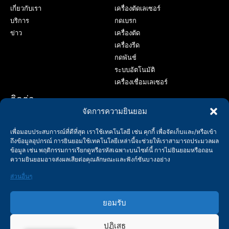
เกี่ยวกับเรา
เครื่องตัดเลเซอร์
บริการ
กดเบรก
ข่าว
เครื่องตัด
เครื่องรีด
กดพันช์
ระบบอัตโนมัติ
เครื่องเชื่อมเลเซอร์
ติดต่อ
จัดการความยินยอม
+86-158-9507-5134
เพื่อมอบประสบการณ์ที่ดีที่สุด เราใช้เทคโนโลยี เช่น คุกกี้ เพื่อจัดเก็บและ/หรือเข้า
info@shenchong.com
ถึงข้อมูลอุปกรณ์ การยินยอมใช้เทคโนโลยีเหล่านี้จะช่วยให้เราสามารถประมวลผล
ถนน Tianshun, สวนอุตสาหกรรม Yangshan, อู๋ซี, มณฑลเจียงซู,
ข้อมูล เช่น พฤติกรรมการเรียกดูหรือรหัสเฉพาะบนไซต์นี้ การไม่ยินยอมหรือถอน
จีน 214156
ความยินยอมอาจส่งผลเสียต่อคุณลักษณะและฟังก์ชันบางอย่าง
ส่วนอื่นๆ
ยอมรับ
ปฏิเสธ