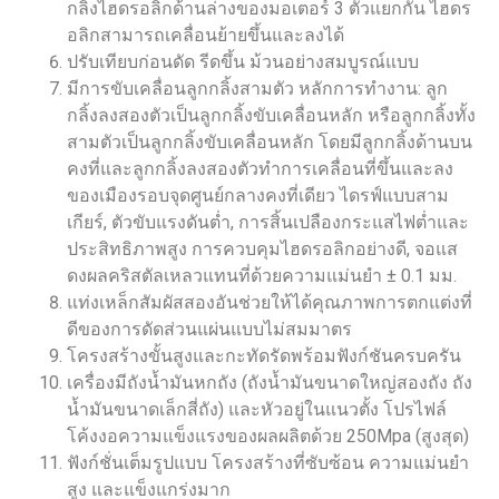
กลิ้งไฮดรอลิกด้านล่างของมอเตอร์ 3 ตัวแยกกัน ไฮดร
อลิกสามารถเคลื่อนย้ายขึ้นและลงได้
ปรับเทียบก่อนดัด รีดขึ้น ม้วนอย่างสมบูรณ์แบบ
มีการขับเคลื่อนลูกกลิ้งสามตัว หลักการทำงาน: ลูก
กลิ้งลงสองตัวเป็นลูกกลิ้งขับเคลื่อนหลัก หรือลูกกลิ้งทั้ง
สามตัวเป็นลูกกลิ้งขับเคลื่อนหลัก โดยมีลูกกลิ้งด้านบน
คงที่และลูกกลิ้งลงสองตัวทำการเคลื่อนที่ขึ้นและลง
ของเมืองรอบจุดศูนย์กลางคงที่เดียว ไดรฟ์แบบสาม
เกียร์, ตัวขับแรงดันต่ำ, การสิ้นเปลืองกระแสไฟต่ำและ
ประสิทธิภาพสูง การควบคุมไฮดรอลิกอย่างดี, จอแส
ดงผลคริสตัลเหลวแทนที่ด้วยความแม่นยำ ± 0.1 มม.
แท่งเหล็กสัมผัสสองอันช่วยให้ได้คุณภาพการตกแต่งที่
ดีของการดัดส่วนแผ่นแบบไม่สมมาตร
โครงสร้างขั้นสูงและกะทัดรัดพร้อมฟังก์ชันครบครัน
เครื่องมีถังน้ำมันหกถัง (ถังน้ำมันขนาดใหญ่สองถัง ถัง
น้ำมันขนาดเล็กสี่ถัง) และหัวอยู่ในแนวตั้ง โปรไฟล์
โค้งงอความแข็งแรงของผลผลิตด้วย 250Mpa (สูงสุด)
ฟังก์ชั่นเต็มรูปแบบ โครงสร้างที่ซับซ้อน ความแม่นยำ
สูง และแข็งแกร่งมาก