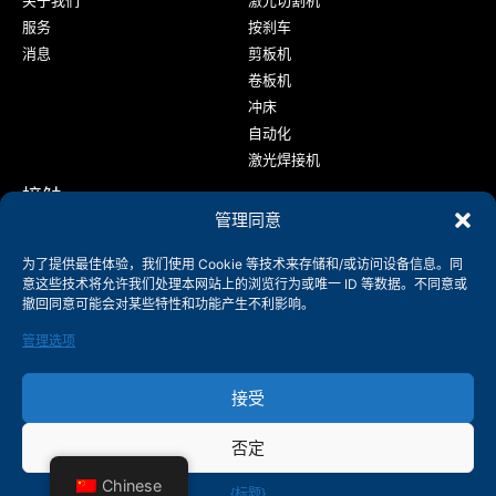
关于我们
激光切割机
服务
按刹车
消息
剪板机
卷板机
冲床
自动化
激光焊接机
接触
管理同意
+86-158-9507-5134
为了提供最佳体验，我们使用 Cookie 等技术来存储和/或访问设备信息。同
info@shenchong.com
意这些技术将允许我们处理本网站上的浏览行为或唯一 ID 等数据。不同意或
中国江苏省无锡市阳山工业园区天顺路 214156
撤回同意可能会对某些特性和功能产生不利影响。
管理选项
接受
否定
版权所有@2003-2024 无锡神冲锻压机械有限公司
Chinese
{标题}