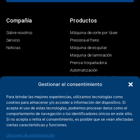
Compañía
Productos
Sobre nosotros
Máquina de corte por láser
Servicio
Presiona el freno
Noticias
Máquina de esquilar
Maquina de laminación
Prensa troqueladora
Automatización
Máquina de soldadura láser
Gestionar el consentimiento
Contacto
Para brindar las mejores experiencias, utilizamos tecnologías como
+86-158-9507-5134
cookies para almacenar y/o acceder a información del dispositivo. Si
acepta el uso de estas tecnologías, podremos procesar datos como el
info@shenchong.com
comportamiento de navegación o los identificadores únicos en este sitio.
Tianshun Road, Parque Industrial Yangshan, Wuxi, Jiangsu,
Si no acepta o retira el consentimiento, es posible que se vean afectadas
China 214156
ciertas características y funciones.
Opciones de administración