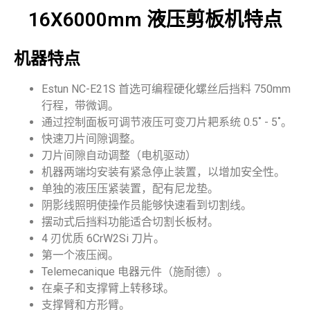
16X6000mm 液压剪板机特点
机器特点
Estun NC-E21S 首选可编程硬化螺丝后挡料 750mm
行程，带微调。
通过控制面板可调节液压可变刀片耙系统 0.5˚ - 5˚。
快速刀片间隙调整。
刀片间隙自动调整（电机驱动）
机器两端均安装有紧急停止装置，以增加安全性。
单独的液压压紧装置，配有尼龙垫。
阴影线照明使操作员能够快速看到切割线。
摆动式后挡料功能适合切割长板材。
4 刃优质 6CrW2Si 刀片。
第一个液压阀。
Telemecanique 电器元件（施耐德）。
在桌子和支撑臂上转移球。
支撑臂和方形臂。