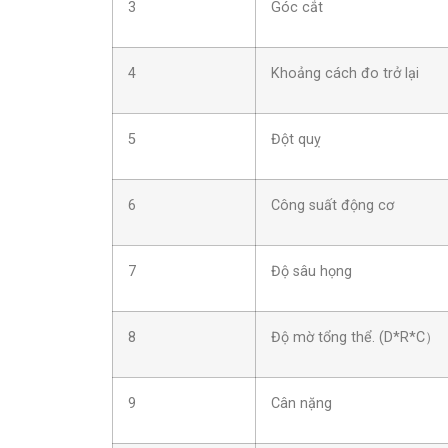
3
Góc cắt
4
Khoảng cách đo trở lại
5
Đột quỵ
6
Công suất động cơ
7
Độ sâu họng
8
Độ mờ tổng thể. (D*R*C）
9
Cân nặng