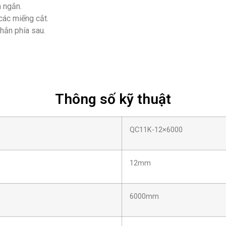
h ngắn.
các miếng cắt.
hắn phía sau.
Thông số kỹ thuật
QC11K-12×6000
12mm
6000mm