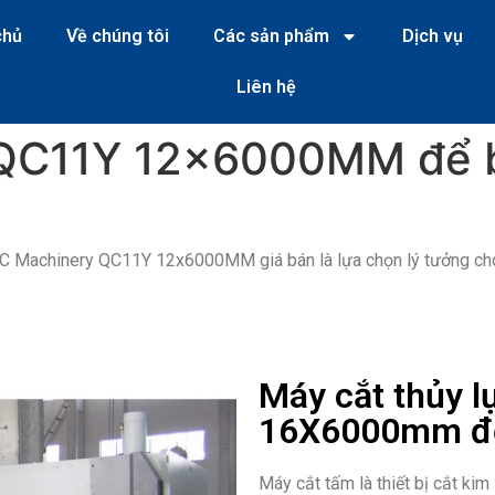
chủ
Về chúng tôi
Các sản phẩm
Dịch vụ
Liên hệ
c QC11Y 12x6000MM để 
 SC Machinery QC11Y 12x6000MM giá bán là lựa chọn lý tưởng ch
Máy cắt thủy 
16X6000mm đ
Máy cắt tấm là thiết bị cắt ki