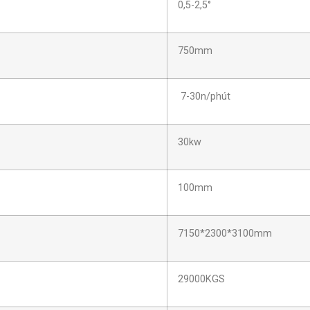
0,5-2,5°
750mm
7-30n/phút
30kw
100mm
7150*2300*3100mm
29000KGS