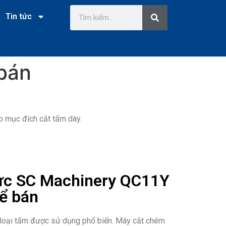
Tin tức
bán
o mục đích cắt tấm dày.
lực SC Machinery QC11Y
ể bán
m loại tấm được sử dụng phổ biến. Máy cắt chém