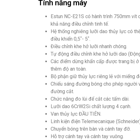
Tính năng máy
Estun NC-E21S có hành trình 750mm vít c
khả năng điều chỉnh tinh tế.
Hệ thống nghiêng lưỡi dao thủy lực có th
điều khiển 0,5˚- 5˚.
Điều chỉnh khe hở lưỡi nhanh chóng.
Tự động điều chỉnh khe hở lưỡi dao (Độn
Các điểm dừng khẩn cấp được trang bị ở
thêm độ an toàn.
Bộ phận giữ thủy lực riêng lẻ với miếng 
Chiếu sáng đường bóng cho phép người v
đường cắt.
Chức năng đo lùi để cắt các tấm dài.
Lưỡi dao 6CrW2Si chất lượng 4 cạnh.
Van thủy lực ĐẦU TIÊN.
Linh kiện điện Telemecanique (Schneider)
Chuyển bóng trên bàn và cánh tay đỡ.
Hỗ trợ cánh tay và cánh tay vuông.