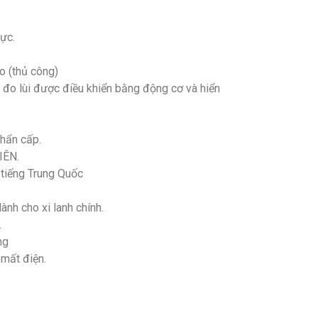
ực.
o (thủ công)
c đo lùi được điều khiển bằng động cơ và hiển
khẩn cấp.
IÊN.
 tiếng Trung Quốc
nh cho xi lanh chính.
.
ng
mất điện.