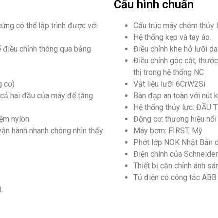
Cấu hình chuẩn
ứng có thể lập trình được với
Cấu trúc máy chém thủy l
Hệ thống kẹp và tay áo.
ể điều chỉnh thông qua bảng
Điều chỉnh khe hở lưỡi da
Điều chỉnh góc cắt, thướ
thị trong hệ thống NC
g cơ)
Vật liệu lưỡi 6CrW2Si
 cả hai đầu của máy để tăng
Bàn đạp an toàn với nút 
Hệ thống thủy lực: ĐẦU T
đệm nylon.
Động cơ: thương hiệu nổi
ận hành nhanh chóng nhìn thấy
Máy bơm: FIRST, Mỹ
Phớt lớp NOK Nhật Bản dà
Điện chính của Schneider
Thiết bị căn chỉnh ánh sá
Tủ điện có công tắc ABB 
.