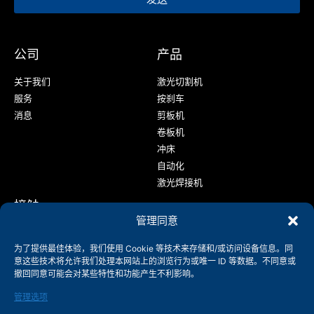
公司
产品
关于我们
激光切割机
服务
按刹车
消息
剪板机
卷板机
冲床
自动化
激光焊接机
接触
管理同意
+86-158-9507-5134
为了提供最佳体验，我们使用 Cookie 等技术来存储和/或访问设备信息。同
info@shenchong.com
意这些技术将允许我们处理本网站上的浏览行为或唯一 ID 等数据。不同意或
中国江苏省无锡市阳山工业园区天顺路 214156
撤回同意可能会对某些特性和功能产生不利影响。
管理选项