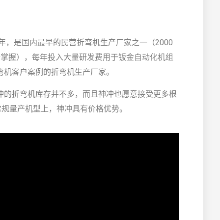
年，是国内最早的民营折弯机生产厂家之一（2000
所掌握），每年投入大量研发费用于钣金自动化机组
弯机客户案例的折弯机生产厂家。
冲的折弯机库存并不多，而且神冲也愿意接受更多根
常规量产机型上，神冲具有价格优势。