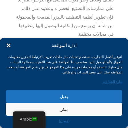
على ممارسات التصنيع الخضراء. وعلاوة على ذلك،
فإن تطوير أنظمة التنظيف بالليزر المدمجة والمحمولة
من شأنه أن يوسع من إمكانية الوصول إليها وتطبيقها
في مجالات مختلفة.
إدارة الموافقة
لتوفير أفضل التجارب، نستخدم تقنيات مثل ملفات تعريف الارتباط لتخزين معلومات
خاتمة
الجهاز و/أو الوصول إليها. ستسمح لنا الموافقة على هذه التقنيات بمعالجة البيانات
مثل سلوك التصفح أو معرفات فريدة على هذا الموقع. قد يؤثر عدم الموافقة أو سحب
الموافقة سلبًا على بعض الميزات والوظائف.
إن التنظيف بالليزر هو تقنية ثورية توفر العديد من
إدارة الخيارات
المزايا، بما في ذلك الدقة، والود البيئي، والتنوع،
والفعالية من حيث التكلفة. وتمتد تطبيقاتها إلى
يقبل
مجموعة واسعة من الصناعات، من التصنيع والحفاظ
ينكر
على التراث إلى الإلكترونيات والرعاية الصحية. ومع
ذلك، فإنها تقدم أيضًا تحديات مثل التكاليف الأولية
Arabic
{عنوان}
المرتفعة، واستهلاك الطاقة، ومخاوف السلامة،