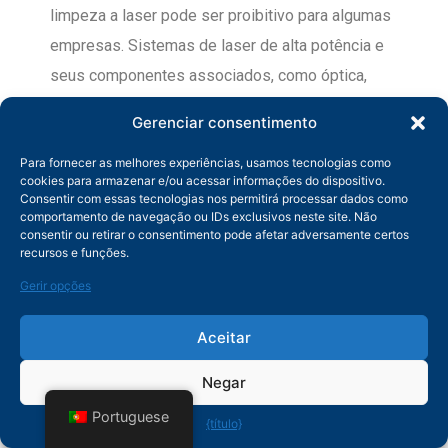
limpeza a laser pode ser proibitivo para algumas
empresas. Sistemas de laser de alta potência e
seus componentes associados, como óptica,
sistemas de resfriamento e unidades de
Gerenciar consentimento
controle, representam uma despesa de capital
Para fornecer as melhores experiências, usamos tecnologias como
significativa. Esse alto custo inicial pode ser uma
cookies para armazenar e/ou acessar informações do dispositivo.
barreira de entrada, particularmente para
Consentir com essas tecnologias nos permitirá processar dados como
comportamento de navegação ou IDs exclusivos neste site. Não
pequenas e médias empresas.
consentir ou retirar o consentimento pode afetar adversamente certos
recursos e funções.
2. Consumo de energia
Gerir opções
A limpeza a laser pode consumir muita energia,
Aceitar
especialmente para aplicações de alta potência.
Negar
Os requisitos de energia podem levar a custos
Portuguese
operacionais mais altos e podem não ser
{título}