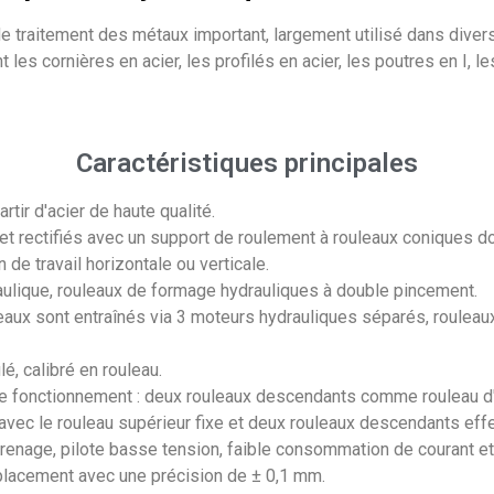
 traitement des métaux important, largement utilisé dans divers
 les cornières en acier, les profilés en acier, les poutres en I, l
Caractéristiques principales
rtir d'acier de haute qualité.
t rectifiés avec un support de roulement à rouleaux coniques d
 de travail horizontale ou verticale.
aulique, rouleaux de formage hydrauliques à double pincement.
eaux sont entraînés via 3 moteurs hydrauliques séparés, rouleau
é, calibré en rouleau.
de fonctionnement : deux rouleaux descendants comme rouleau d'e
 avec le rouleau supérieur fixe et deux rouleaux descendants ef
engrenage, pilote basse tension, faible consommation de courant 
déplacement avec une précision de ± 0,1 mm.