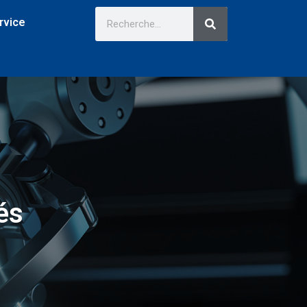
rvice
és