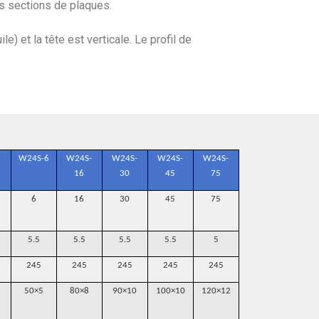
es sections de plaques.
e) et la tête est verticale. Le profil de
W24S-6
W24S-
W24S-
W24S-
W24S-
W24S-
W24S
16
30
45
75
100
140
6
16
30
45
75
100
140
5.5
5.5
5.5
5.5
5
5
5
245
245
245
245
245
245
245
50×5
80×8
90×10
100×10
120×12
140×16
150×1