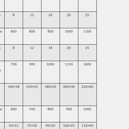
n
8
12
16
20
25
28
30
ge
600
800
800
1000
1100
1100
1200
n
8
12
16
20
25
28
30
700
900
1000
1150
1600
1700
1700
m
100×18
150×25
180×25
200×30
220×40
250×40
280×5
ge
600
700
800
900
1000
1200
1300
50×12
75×16
90×20
100×25
110×40
120×40
150×4