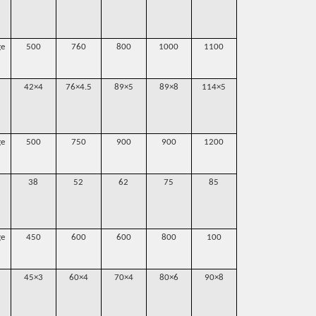
ge
500
760
800
1000
1100
1300
1500
42×4
76×4.5
89×5
89×8
114×5
159×5
168×
ge
500
750
900
900
1200
2000
2000
38
52
62
75
85
90
100
ge
450
600
600
800
100
1100
1200
45×3
60×4
70×4
80×6
90×8
100×10
125×1