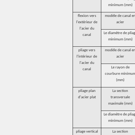
minimum (mm)
flexion vers
modèle de canal e
l'extérieur de
acier
l'acier du
Le diamètre de plia
canal
minimum (mm)
pliage vers
modèle de canal e
l'intérieur de
acier
l'acier du
Le rayon de
canal
courbure minimu
(mm)
pliage plan
La section
d'acier plat
transversale
maximale (mm)
Le diamètre de plia
minimum (mm)
pliage vertical
La section