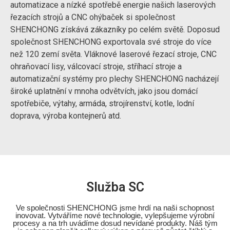
automatizace a nízké spotřebě energie našich laserových
řezacích strojů a CNC ohýbaček si společnost
SHENCHONG získává zákazníky po celém světě. Doposud
společnost SHENCHONG exportovala své stroje do více
než 120 zemí světa. Vláknové laserové řezací stroje, CNC
ohraňovací lisy, válcovací stroje, stříhací stroje a
automatizační systémy pro plechy SHENCHONG nacházejí
široké uplatnění v mnoha odvětvích, jako jsou domácí
spotřebiče, výtahy, armáda, strojírenství, kotle, lodní
doprava, výroba kontejnerů atd.
Služba SC
Ve společnosti SHENCHONG jsme hrdí na naši schopnost
inovovat. Vytváříme nové technologie, vylepšujeme výrobní
procesy a na trh uvádíme dosud nevídané produkty. Náš tým