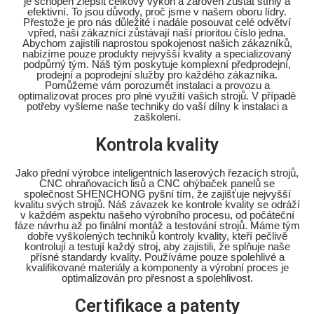
je schopen zlepšit celkový výkon a zároveň zůstat štíhlý a
efektivní. To jsou důvody, proč jsme v našem oboru lídry.
Přestože je pro nás důležité i nadále posouvat celé odvětví
vpřed, naši zákazníci zůstávají naší prioritou číslo jedna.
Abychom zajistili naprostou spokojenost našich zákazníků,
nabízíme pouze produkty nejvyšší kvality a specializovaný
podpůrný tým. Náš tým poskytuje komplexní předprodejní,
prodejní a poprodejní služby pro každého zákazníka.
Pomůžeme vám porozumět instalaci a provozu a
optimalizovat proces pro plné využití vašich strojů. V případě
potřeby vyšleme naše techniky do vaší dílny k instalaci a
zaškolení.
Kontrola kvality
Jako přední výrobce inteligentních laserových řezacích strojů,
CNC ohraňovacích lisů a CNC ohýbaček panelů se
společnost SHENCHONG pyšní tím, že zajišťuje nejvyšší
kvalitu svých strojů. Náš závazek ke kontrole kvality se odráží
v každém aspektu našeho výrobního procesu, od počáteční
fáze návrhu až po finální montáž a testování strojů. Máme tým
dobře vyškolených techniků kontroly kvality, kteří pečlivě
kontrolují a testují každý stroj, aby zajistili, že splňuje naše
přísné standardy kvality. Používáme pouze spolehlivé a
kvalifikované materiály a komponenty a výrobní proces je
optimalizován pro přesnost a spolehlivost.
Certifikace a patenty