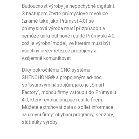
Budoucnost výroby je nepochybně digitální.
S nástupem čtvrté průmyslové revoluce
(známé také jako Průmysl 4.0) se
průmyslová výroba musí přizpůsobit a
nemůže uniknout nové realitě Průmyslu 4.0,
což je výrobní model, ve kterém musí být
všechny prvky řetězce propojeny a
vzájemně komunikovat.
Díky pokročilému CNC systému
SHENCHONG® a propojeným ad-hoc
softwarovým nástrojům, jako je „Smart
Factory“, mohou firmy vstoupit do Průmyslu
4.0, který revolucionizuje realitu firem.
Můžete extrahovat data a sdílet informace
na úrovni firmy: ohýbací programy, senzory,
statistiky výroby.