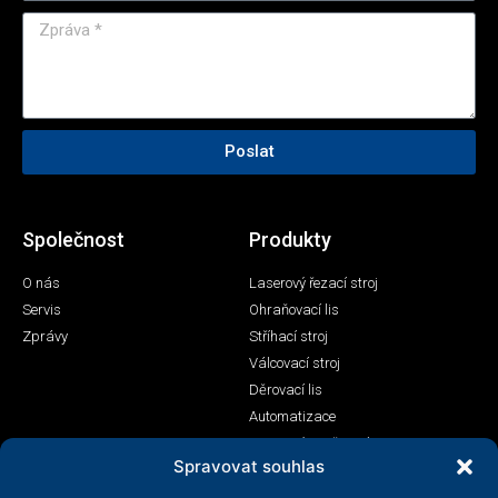
Poslat
Společnost
Produkty
O nás
Laserový řezací stroj
Servis
Ohraňovací lis
Zprávy
Stříhací stroj
Válcovací stroj
Děrovací lis
Automatizace
Laserový svařovací stroj
Spravovat souhlas
Kontakt