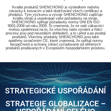
Kvalita produktů SHENCHONG je výsledkem našeho
závazku k inovacím a také dodržování všech certifikací a
předpisů. Tým výzkumu a vývoje SHENCHONG zajišťuje
kvalitu strojů a uspokojuje vaše požadavky na stroje.
SHENCHONG splňuje požadavky normy UNI EN ISO
9001:2008 od roku 2009. To znamená, že se naši zákazníci
mohou spolehnout na to, že všechny naše výrobní a řídící
procesy jsou pod neustálým dohledem, a to i před a po prodeji
produktů. Všechny produkty SHENCHONG jsou také
opatřeny označením CE, které znamená, že splňují normy
bezpečnosti a ochrany zdraví vyžadované od některých
produktů prodávaných v Evropském hospodářském prostoru.
STRATEGICKÉ USPOŘÁDÁNÍ
STRATEGIE GLOBALIZACE –