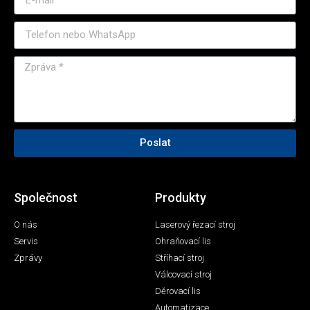
Poslat
Společnost
Produkty
O nás
Laserový řezací stroj
Servis
Ohraňovací lis
Zprávy
Stříhací stroj
Válcovací stroj
Děrovací lis
Automatizace