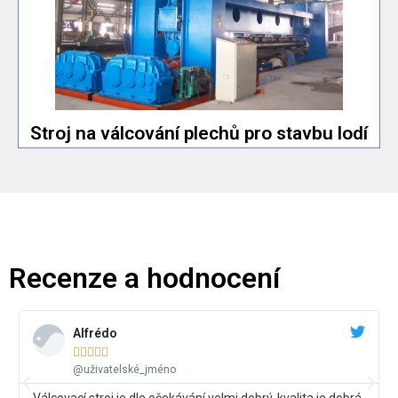
Maximální šířka ohýbání plechů až 12 000 mm.
Speciální válcovací stroj na plechy pro stavbu lodí.
stavbu lodí
Stroj na válcování plechů pro
Stroj na válcování plechů pro stavbu lodí
Recenze a hodnocení
Alfrédo





@uživatelské_jméno
Válcovací stroj je dle očekávání velmi dobrý, kvalita je dobrá,