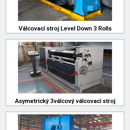
S funkcí předohýbání a možností válcování vysoce
Válcovací stroj Level Down 3 Rolls
Válcovací stroj Level Down 3 Rolls
ale pouze pro malé modely strojů.
Vysoká přesnost jako čtyřválcová ohýbačka plechů,
stroj
Asymetrický 3válcový válcovací
Asymetrický 3válcový válcovací stroj