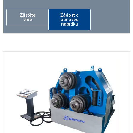
Zjistěte
Žádost o
více
cenovou
nabídku