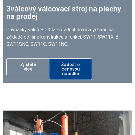
3válcový válcovací stroj na plechy
na prodej
Ohýbačky válců SC 3 lze rozdělit do různých řad na
základě odlišné konstrukce a funkcí: SW11, SW11X-B,
SW11SNC, SW11C, SW11NC.
Zjistěte
Žádost o
více
cenovou
nabídku