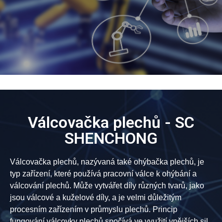
Válcovačka plechů - SC
SHENCHONG
Válcovačka plechů, nazývaná také ohýbačka plechů, je
typ zařízení, které používá pracovní válce k ohýbání a
válcování plechů. Může vytvářet díly různých tvarů, jako
jsou válcové a kuželové díly, a je velmi důležitým
procesním zařízením v průmyslu plechů. Princip
fungování válcovky plechů spočívá ve využití vnějších sil,