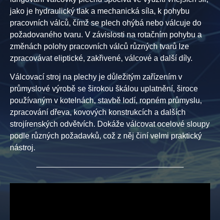
jako je hydraulický tlak a mechanická síla, k pohybu
pracovních válců, čímž se plech ohýbá nebo válcuje do
požadovaného tvaru. V závislosti na rotačním pohybu a
změnách polohy pracovních válců různých tvarů lze
zpracovávat eliptické, zakřivené, válcové a další díly.
Válcovací stroj na plechy je důležitým zařízením v
průmyslové výrobě se širokou škálou uplatnění, široce
používaným v kotelnách, stavbě lodí, ropném průmyslu,
zpracování dřeva, kovových konstrukcích a dalších
strojírenských odvětvích. Dokáže válcovat ocelové sloupy
podle různých požadavků, což z něj činí velmi praktický
nástroj.