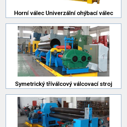
Horní válec Univerzální ohýbací
Horní válec Univerzální ohýbací válec
Jednoduchá konstrukce stroje a snadná obsluha.
Nejlevnější typ válcovacího stroje se 3 válci.
stroj
Symetrický tříválcový válcovací
Symetrický tříválcový válcovací stroj
menší než 30x2500.
přesných obrobků. Cena přijatelná pro modely strojů