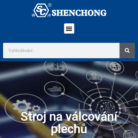
Stroj na válcování
plechů