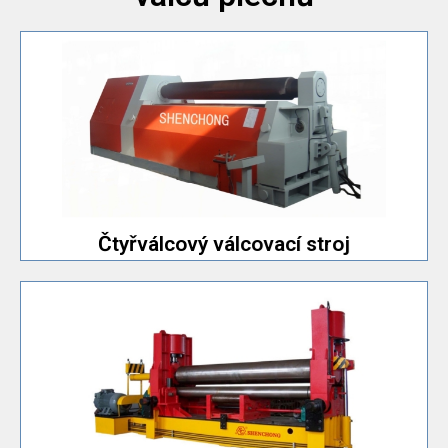
válcování.
umožňuje úpravu programu a ukládání kroků
Ohýbačka plechů s CNC řídicí jednotkou, která
Čtyřválcový válcovací stroj
Čtyřválcový válcovací stroj
větší než 16x2000 mm.
hydraulickou stanicí a je vhodný pro modely strojů
S PLC pro řízení pohybu ohýbacích válců. S
válec