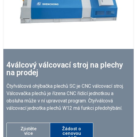
4válcový válcovací stroj na plechy
na prodej
Čtyřválcová ohýbačka plechů SC je CNC válcovací stroj.
Válcovačka plechů je řízena CNC řídící jednotkou a
obsluha může v ní upravovat program. Čtyřválcová
válcovací jednotka plechů W12 má funkci předohýbání.
Zjistěte
Žádost o
více
cenovou