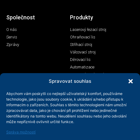
Společnost
Produkty
O nás
Laserový řezací stroj
Servis
Ohraňovací lis
Zprávy
Stříhací stroj
Válcovací stroj
Děrovací lis
Automatizace
Laserový svařovací stroj
Spravovat souhlas
Kontakt
Abychom vám poskytli co nejlepší uživatelský komfort, používáme
+86-158-9507-5134
technologie, jako jsou soubory cookie, k ukládání a/nebo přístupu k
informacím o zařízeních. Souhlas s těmito technologiemi nám umožní
info@shenchong.com
zpracovávat data, jako je chování při prohlížení nebo jedinečné
Tianshun Road, Yangshan Industrial Park, Wuxi, Jiangsu,
identifikátory na tomto webu. Neudělení souhlasu nebo jeho odvolání
Čína 214156
může nepříznivě ovlivnit určité funkce.
Správa možností