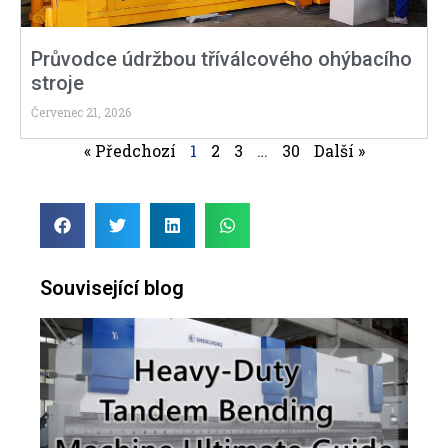
Průvodce údržbou tříválcového ohýbacího
stroje
Červenec 21, 2026
« Předchozí
1
2
3
…
30
Další »
Související blog
Kom
prů
těž
tan
ohý
pro 
4. s