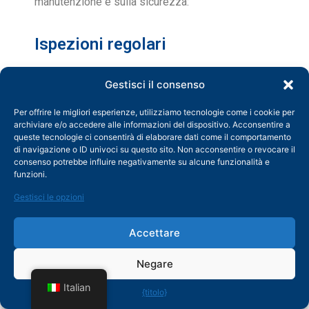
manutenzione e sulla sicurezza:
Ispezioni regolari
Eseguire ispezioni di routine dei
Gestisci il consenso
componenti della macchina, tra cui rulli,
Per offrire le migliori esperienze, utilizziamo tecnologie come i cookie per
matrici, sistemi idraulici/elettrici e pannelli
archiviare e/o accedere alle informazioni del dispositivo. Acconsentire a
queste tecnologie ci consentirà di elaborare dati come il comportamento
di controllo.
di navigazione o ID univoci su questo sito. Non acconsentire o revocare il
Controllare eventuali segni di usura e
consenso potrebbe influire negativamente su alcune funzionalità e
funzioni.
sostituire tempestivamente le parti
Gestisci le opzioni
danneggiate.
Lubrificazione
Accettare
Negare
Assicurarsi che tutte le parti mobili siano
adeguatamente lubrificate per ridurre
Italian
{titolo}
l'attrito e prevenire l'usura.