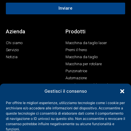
Inviare
Azienda
Prodotti
Chi siamo
Macchina da taglio laser
Servizio
Premi il freno
Notizia
Macchina da taglio
Macchina per rotolare
Punzonatrice
Automazione
Macchina per saldatura laser
Gestisci il consenso
Contatto
Per offrire le migliori esperienze, utilizziamo tecnologie come i cookie per
+86-158-9507-5134
archiviare e/o accedere alle informazioni del dispositivo. Acconsentire a
queste tecnologie ci consentirà di elaborare dati come il comportamento
info@shenchong.com
di navigazione o ID univoci su questo sito. Non acconsentire o revocare il
Tianshun Road, Parco industriale Yangshan, Wuxi, Jiangsu,
consenso potrebbe influire negativamente su alcune funzionalità e
Cina 214156
funzioni.