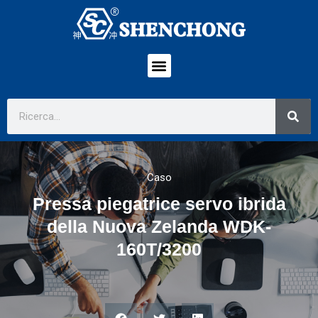
Caso
Pressa piegatrice servo ibrida
della Nuova Zelanda WDK-
160T/3200