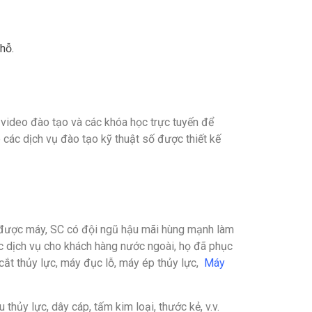
hỗ.
, video đào tạo và các khóa học trực tuyến để
các dịch vụ đào tạo kỹ thuật số được thiết kế
 được máy, SC có đội ngũ hậu mãi hùng mạnh làm
ực dịch vụ cho khách hàng nước ngoài, họ đã phục
cắt thủy lực, máy đục lỗ, máy ép thủy lực,
Máy
thủy lực, dây cáp, tấm kim loại, thước kẻ, v.v.