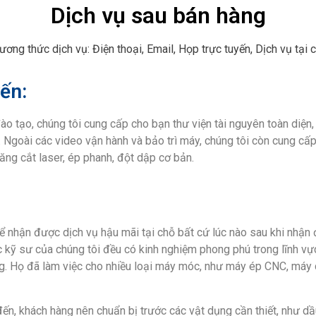
Dịch vụ sau bán hàng
ương thức dịch vụ: Điện thoại, Email, Họp trực tuyến, Dịch vụ tại c
yến:
ào tạo, chúng tôi cung cấp cho bạn thư viện tài nguyên toàn diện
goài các video vận hành và bảo trì máy, chúng tôi còn cung cấp 
ng cắt laser, ép phanh, đột dập cơ bản.
nhận được dịch vụ hậu mãi tại chỗ bất cứ lúc nào sau khi nhận
ác kỹ sư của chúng tôi đều có kinh nghiệm phong phú trong lĩnh v
g. Họ đã làm việc cho nhiều loại máy móc, như máy ép CNC, máy 
n, khách hàng nên chuẩn bị trước các vật dụng cần thiết, như dầu 