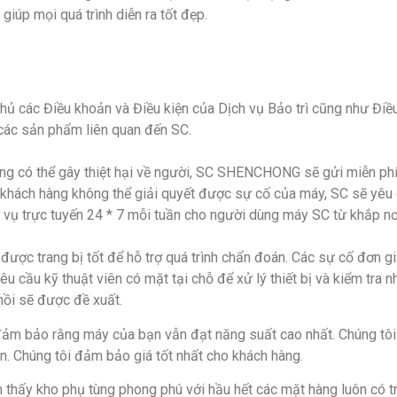
giúp mọi quá trình diễn ra tốt đẹp.
ủ các Điều khoản và Điều kiện của Dịch vụ Bảo trì cũng như Điều
các sản phẩm liên quan đến SC.
ỏng có thể gây thiệt hại về người, SC SHENCHONG sẽ gửi miễn phí
u khách hàng không thể giải quyết được sự cố của máy, SC sẽ yêu 
 vụ trực tuyến 24 * 7 mỗi tuần cho người dùng máy SC từ khắp nơi 
i được trang bị tốt để hỗ trợ quá trình chẩn đoán. Các sự cố đơn
êu cầu kỹ thuật viên có mặt tại chỗ để xử lý thiết bị và kiểm tra
 hồi sẽ được đề xuất.
đảm bảo rằng máy của bạn vẫn đạt năng suất cao nhất. Chúng tôi
n. Chúng tôi đảm bảo giá tốt nhất cho khách hàng.
m thấy kho phụ tùng phong phú với hầu hết các mặt hàng luôn có