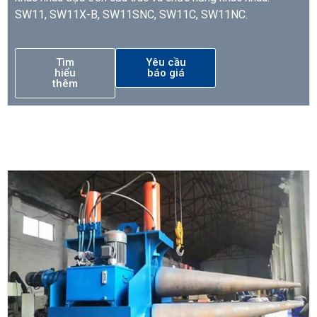
SW11, SW11X-B, SW11SNC, SW11C, SW11NC.
Tìm
Yêu cầu
hiểu
báo giá
thêm