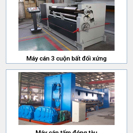
chỉ dành cho model máy nhỏ.
Độ chính xác cao như máy uốn tấm 4 con lăn, nhưng
Máy cán 3 cuộn bất đối xứng
Máy cán 3 cuộn bất đối xứng
rộng uốn tấm tối đa có thể lên tới 12000mm.
Máy cán tấm đặc biệt dùng cho ngành đóng tàu. Chiều
Máy cán tấm đóng tàu
Máy cán tấm đóng tàu