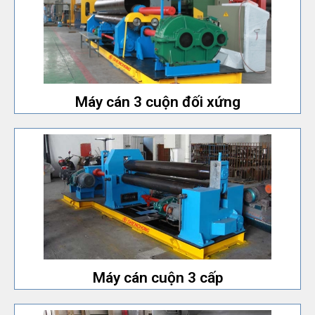
và dễ vận hành.
Loại máy cán 3 con lăn rẻ nhất. Cấu trúc máy đơn giản
Máy cán 3 cuộn đối xứng
Máy cán 3 cuộn đối xứng
nhỏ hơn 30x2500.
độ chính xác cao. Giá chấp nhận được cho model máy
Với chức năng uốn cong trước và có thể cuộn phôi có
Máy cán cuộn 3 cấp
Máy cán cuộn 3 cấp