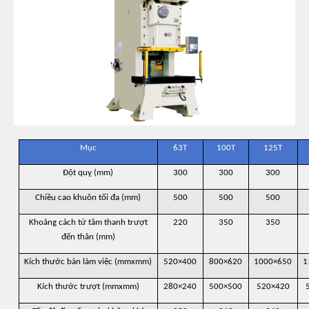
Mục
63T
100T
125T
Đột quỵ (mm)
300
300
300
Chiều cao khuôn tối đa (mm)
500
500
500
Khoảng cách từ tâm thanh trượt
220
350
350
đến thân (mm)
Kích thước bàn làm việc (mmxmm)
520×400
800×620
1000×650
1
Kích thước trượt (mmxmm)
280×240
500×500
520×420