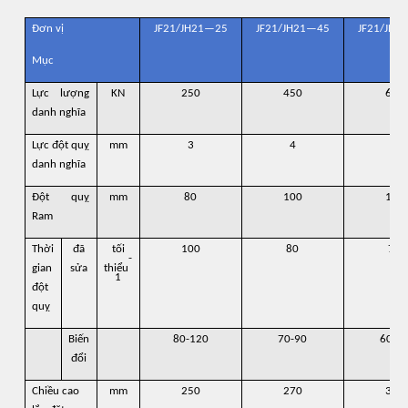
Đơn vị
JF21/JH21—25
JF21/JH21—45
JF21/JH2
Mục
Lực lượng
KN
250
450
630
danh nghĩa
Lực đột quỵ
mm
3
4
4
danh nghĩa
Đột quỵ
mm
80
100
120
Ram
Thời
đã
tối
100
80
70
-
gian
sửa
thiểu
1
đột
quỵ
Biến
80-120
70-90
60-8
đổi
Chiều cao
mm
250
270
300