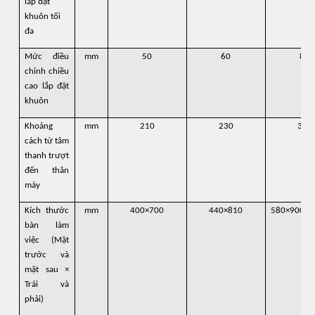
lắp đặt
khuôn tối
đa
Mức điều
mm
50
60
80
chỉnh chiều
cao lắp đặt
khuôn
Khoảng
mm
210
230
300
cách từ tâm
thanh trượt
đến thân
máy
Kích thước
mm
400×700
440×810
580×900
bàn làm
việc (Mặt
trước và
mặt sau ×
Trái và
phải)