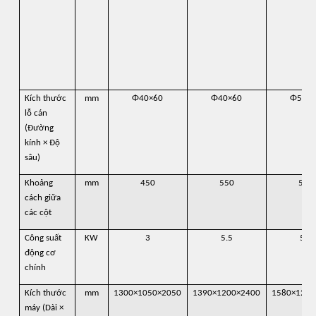
Kích thước
mm
Φ40×60
Φ40×60
Φ50×8
lỗ cán
(Đường
kính × Độ
sâu)
Khoảng
mm
450
550
560
cách giữa
các cột
Công suất
KW
3
5.5
5.5
động cơ
chính
Kích thước
mm
1300×1050×2050
1390×1200×2400
1580×1210
máy (Dài ×