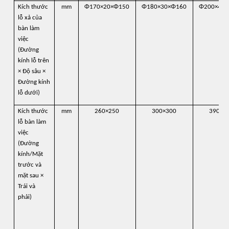
Kích thước
mm
Φ170×20×Φ150
Φ180×30×Φ160
Φ200×40×
lỗ xả của
bàn làm
việc
(Đường
kính lỗ trên
× Độ sâu ×
Đường kính
lỗ dưới)
Kích thước
mm
260×250
300×300
390×4
lỗ bàn làm
việc
(Đường
kính/Mặt
trước và
mặt sau ×
Trái và
phải)