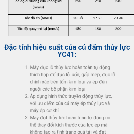
Tốc độ đi xuống của không khí
250
210
240
(mm/s)
Tốc độ ép (mm/s)
20-38
17-25
20-30
Tốc độ quay trở lại (mm/s)
180
150
200
Đặc tính hiệu suất của cú đấm thủy lực
YC41:
Máy đục lỗ thủy lực hoàn toàn tự động
thích hợp để đục lỗ, uốn, gấp mép, đục lỗ
chính xác trên tấm kim loại và ép đùn
nguội các bộ phận kim loại
Áp dụng hình thức truyền động thủy lực,
với ưu điểm của cả máy ép thủy lực và
máy ép cơ khí
Máy đột thủy lực hoàn toàn tự động có
thể thay đổi kích thước của lực ép mà
không tạo ra tình trạng quá tải và đạt