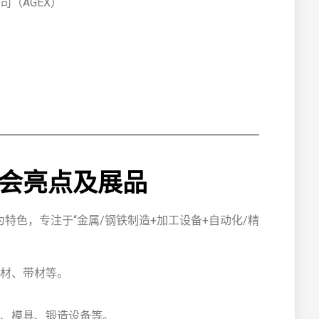
（AGEX）
DI 展会亮点及展品
为特色，专注于“金属/钢铁制造+加工设备+自动化/精
材、带材等。
、模具、锻造设备等。