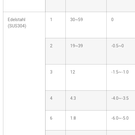
Edelstahl
1
30~59
0
(SUS304)
2
19~39
-0.5~0
3
12
-1.5~-1.0
4
4.3
-4.0~-3.5
6
1.8
-6.0~-5.0