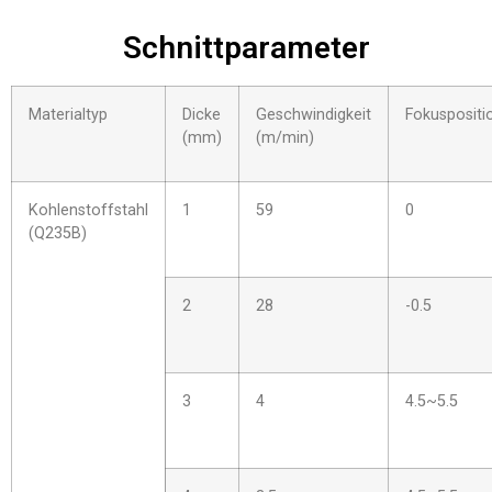
Schnittparameter
Materialtyp
Dicke
Geschwindigkeit
Fokuspositi
(mm)
(m/min)
Kohlenstoffstahl
1
59
0
(Q235B)
2
28
-0.5
3
4
4.5~5.5