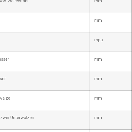
von Weichstahl
mm
mm
mpa
esser
mm
ser
mm
walze
mm
zwei Unterwalzen
mm