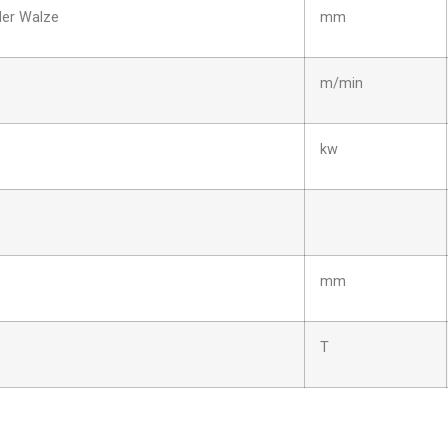
der Walze
mm
m/min
kw
mm
T