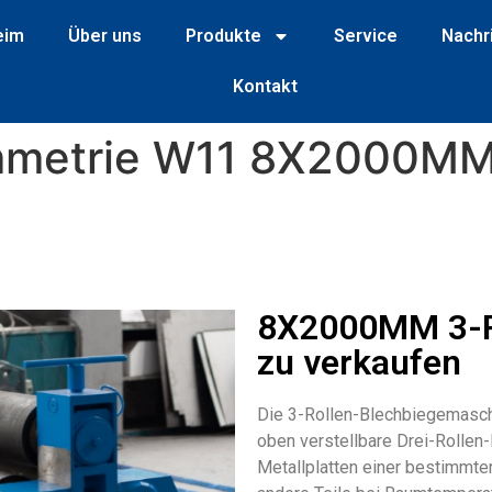
eim
Über uns
Produkte
Service
Nachr
Kontakt
metrie W11 8X2000MM 
8X2000MM 3-Ro
zu verkaufen
Die 3-Rollen-Blechbiegemasch
oben verstellbare Drei-Rolle
Metallplatten einer bestimmte