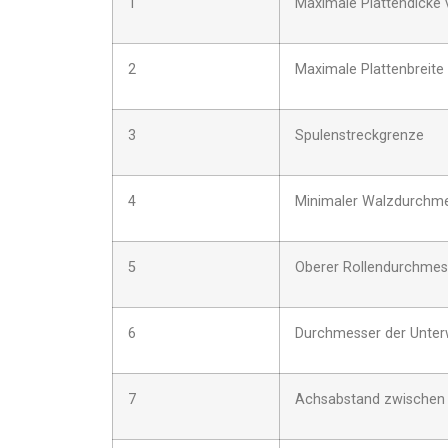
1
Maximale Plattendicke 
2
Maximale Plattenbreite
3
Spulenstreckgrenze
4
Minimaler Walzdurchm
5
Oberer Rollendurchmes
6
Durchmesser der Unter
7
Achsabstand zwischen 