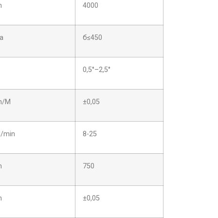
m
4000
a
б≤450
0,5°–2,5°
/M
±0,05
l/min
8-25
m
750
m
±0,05