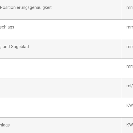
 Positionierungsgenauigkeit
m
schlags
mm
ag und Sägeblatt
m
m
ml/
KW
hlags
KW