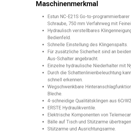
Maschinenmerkmal
Estun NC-E21S Go-to-programmierbarer H
Schraube, 750 mm Verfahrweg mit Feinei
Hydraulisch verstellbares Klingenneigun
Bedienfeld.
Schnelle Einstellung des Klingenspalts.
Für zusätzliche Sicherheit sind an beid
Aus-Schalter angebracht.
Einzelne hydraulische Niederhalter mit N
Durch die Schattenlinienbeleuchtung kann
schnell erkennen.
Wegschwenkbare Hinteranschlagfunktion
Bleche.
4-schneidige Qualitätsklingen aus 6CrW2
ERSTE Hydraulikventile.
Elektrische Komponenten von Telemecani
Bälle auf Tisch und Stützarme übertragen
Stützarme und Ausrichtungsarme.