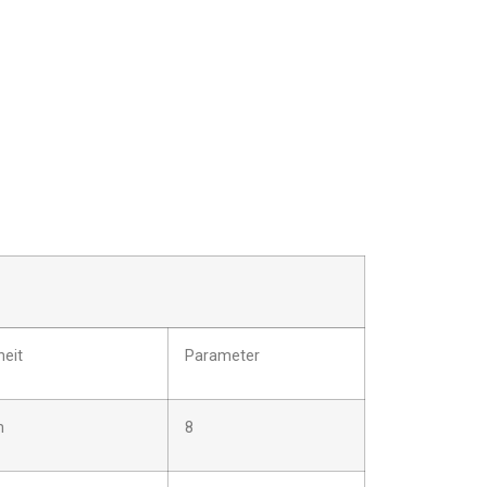
heit
Parameter
m
8