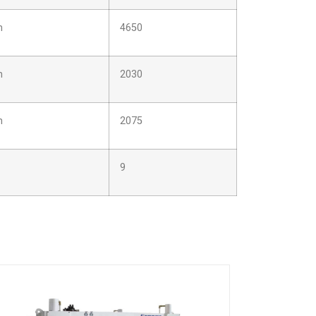
m
4650
m
2030
m
2075
9