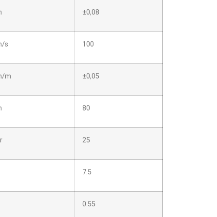
m
±0,08
/s
100
m/m
±0,05
m
80
r
25
7.5
0.55