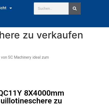
icht
here zu verkaufen
M von SC Machinery ideal zum
 QC11Y 8X4000mm
uillotineschere zu