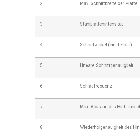
2
Max. Schnittbreite der Platte
3
Stahlplattenintensität
4
Schnittwinkel (einstellbar)
5
Lineare Schnittgenauigkeit
6
Schlagfrequenz
7
Max. Abstand des Hinteransc
8
Wiederholgenauigkeit des Hin