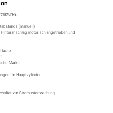
ion
trukturen.
.
ttabstands (manuell)
, Hinteranschlag motorisch angetrieben und
ftaste.
T.
ische Marke
ngen für Hauptzylinder.
chalter zur Stromunterbrechung.