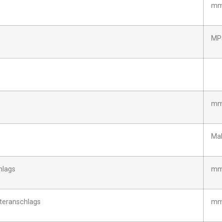
m
MP
mm
Ma
hlags
m
teranschlags
m