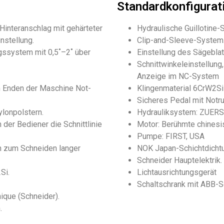
Standardkonfigurat
interanschlag mit gehärteter
Hydraulische Guillotine-S
nstellung.
Clip-and-Sleeve-System
gssystem mit 0,5˚–2˚ über
Einstellung des Sägebla
Schnittwinkeleinstellung
Anzeige im NC-System
en Enden der Maschine Not-
Klingenmaterial 6CrW2Si
Sicheres Pedal mit Notru
ylonpolstern.
Hydrauliksystem: ZUERS
 der Bediener die Schnittlinie
Motor: Berühmte chines
Pumpe: FIRST, USA
 zum Schneiden langer
NOK Japan-Schichtdichtu
Schneider Hauptelektrik.
Si.
Lichtausrichtungsgerät
Schaltschrank mit ABB-S
que (Schneider).
.