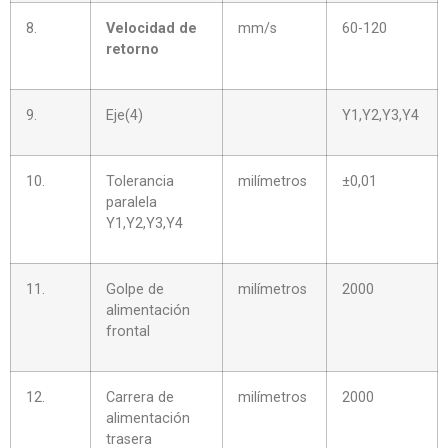
8.
Velocidad de
mm/s
60-120
retorno
9.
Eje(4)
Y1,Y2,Y3,Y4
10.
Tolerancia
milímetros
±0,01
paralela
Y1,Y2,Y3,Y4
11.
Golpe de
milímetros
2000
alimentación
frontal
12.
Carrera de
milímetros
2000
alimentación
trasera