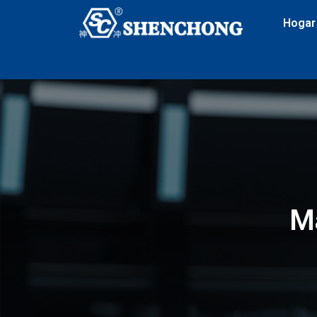
Hogar
Má