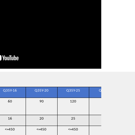
Q35Y-16
Q35Y-20
Q35Y-25
Q35Y-30
Q
60
90
120
160
16
20
25
30
<=450
<=450
<=450
<=450