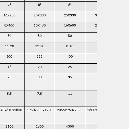
7°
8°
8°
8°
16X250
20X330
25X330
30X335
8X400
10X480
16X600
20X600
80
80
80
80
11-20
12-20
8-18
6-16
300
355
400
600
16
20
25
28
25
30
35
35
5.5
7.5
11
15
740x810x1830
1950x900x1950
2355x960x2090
2800x1050x2450
2900
2100
2800
4300
6800