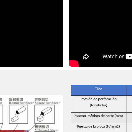
Tipo
Presión de perforación
(toneladas)
Espesor máximo de corte (mm)
Fuerza de la placa (N/mm2)