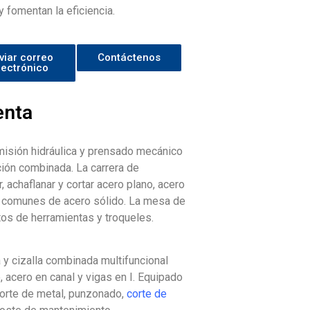
y fomentan la eficiencia.
viar correo
Contáctenos
lectrónico
enta
smisión hidráulica y prensado mecánico
ción combinada. La carrera de
, achaflanar y cortar acero plano, acero
les comunes de acero sólido. La mesa de
itos de herramientas y troqueles.
 y cizalla combinada multifuncional
, acero en canal y vigas en I. Equipado
corte de metal, punzonado,
corte de