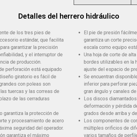
Detalles del herrero hidráulico
ente de los tres pies de
El pie de presión fácilme
cesorio estándar, que facilita
garantiza un corte preci
 para garantizar la precisión
escala como equipo está
fiabilidad, y el interruptor de
Una hoja de corte de alta
encia de producción.
bordes utilizables en la ho
 de perforación está equipado
ajuste del espacio de pr
diseño giratorio es fácil de
Se encuentran disponibl
 grandes con poleas son
inferior para perforar pi
as tuercas y las correas de
gran ángulo y canales de
mplazo de las cerraduras
Los discos diamantados g
deformación y pérdida de
o garantiza la protección de
grados desde arriba y de
orte y procesamiento de acero
Los componentes de cort
máxima seguridad del operador.
múltiples orificios de di
ción garantiza el máximo
varios tamaños de perfil