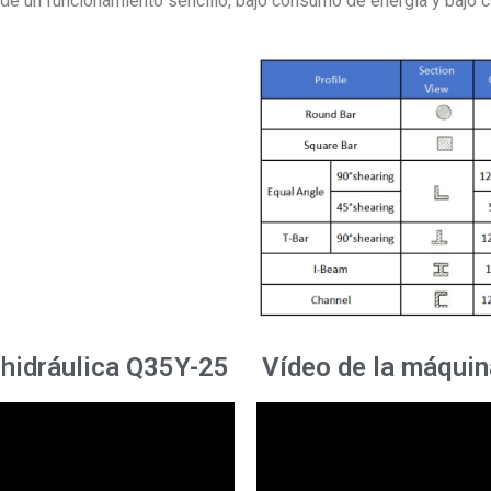
as de un funcionamiento sencillo, bajo consumo de energía y bajo
 hidráulica Q35Y-25
Vídeo de la máquin