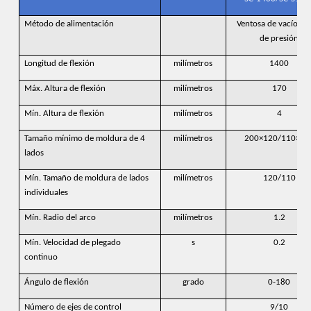
Método de alimentación
Ventosa de vacío/br
de presión
Longitud de flexión
milímetros
1400
Máx. Altura de flexión
milímetros
170
Mín. Altura de flexión
milímetros
4
Tamaño mínimo de moldura de 4
milímetros
200×120/110×14
lados
Mín. Tamaño de moldura de lados
milímetros
120/110
individuales
Mín. Radio del arco
milímetros
1.2
Mín. Velocidad de plegado
s
0.2
continuo
Ángulo de flexión
grado
0-180
Número de ejes de control
9/10