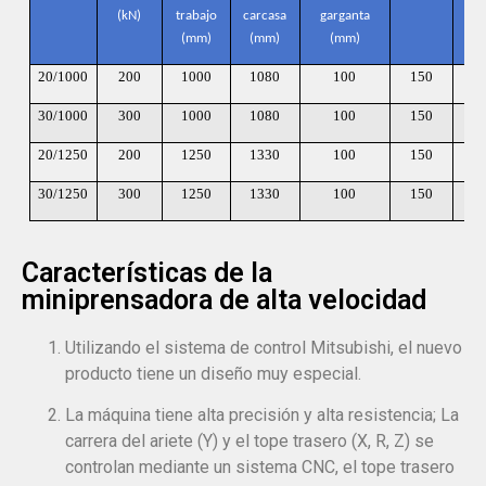
(kN)
trabajo
carcasa
garganta
(m
(mm)
(mm)
(mm)
20/1000
200
1000
1080
100
150
3
30/1000
300
1000
1080
100
150
3
20/1250
200
1250
1330
100
150
3
30/1250
300
1250
1330
100
150
3
Características de la
miniprensadora de alta velocidad
Utilizando el sistema de control Mitsubishi, el nuevo
producto tiene un diseño muy especial.
La máquina tiene alta precisión y alta resistencia; La
carrera del ariete (Y) y el tope trasero (X, R, Z) se
controlan mediante un sistema CNC, el tope trasero