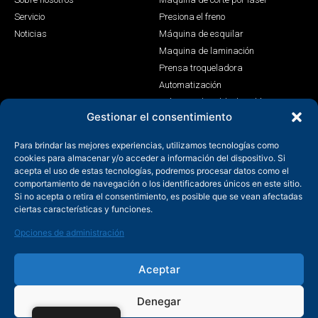
Servicio
Presiona el freno
Noticias
Máquina de esquilar
Maquina de laminación
Prensa troqueladora
Automatización
Máquina de soldadura láser
Gestionar el consentimiento
Contacto
Para brindar las mejores experiencias, utilizamos tecnologías como
+86-158-9507-5134
cookies para almacenar y/o acceder a información del dispositivo. Si
acepta el uso de estas tecnologías, podremos procesar datos como el
info@shenchong.com
comportamiento de navegación o los identificadores únicos en este sitio.
Tianshun Road, Parque Industrial Yangshan, Wuxi, Jiangsu,
Si no acepta o retira el consentimiento, es posible que se vean afectadas
China 214156
ciertas características y funciones.
Opciones de administración
Aceptar
Denegar
Copyright @ 2003-2024 Wuxi Shenchong Forging Machine Co.,
Ltd