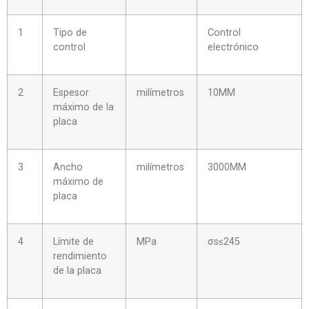
1
Tipo de
Control
control
electrónico
2
Espesor
milímetros
10MM
máximo de la
placa
3
Ancho
milímetros
3000MM
máximo de
placa
4
Límite de
MPa
σs≤245
rendimiento
de la placa