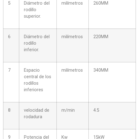
5
Diámetro del
milímetros
260MM
rodillo
superior.
6
Diámetro del
milímetros
220MM
rodillo
inferior.
7
Espacio
milímetros
340MM
central de los
rodillos
inferiores
8
velocidad de
m/min
4.5
rodadura
9
Potencia del
Kw
15kW