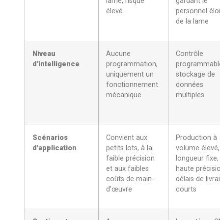
lame, risque
gardant le
élevé
personnel élo
de la lame
Niveau
Aucune
Contrôle
d'intelligence
programmation,
programmabl
uniquement un
stockage de
fonctionnement
données
mécanique
multiples
Scénarios
Convient aux
Production à
d'application
petits lots, à la
volume élevé,
faible précision
longueur fixe,
et aux faibles
haute précisi
coûts de main-
délais de livra
d'œuvre
courts