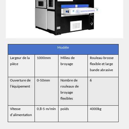
Modèle
Largeur de la
1000mm
Milieu de
Rouleau-brosse
pièce
broyage
flexible et large
bande abrasive
Ouverture de
0-50mm
Nombre de
6
l'équipement
rouleaux de
broyage
flexibles
Vitesse
0,8-5 m/min
poids
4000kg
d'alimentation