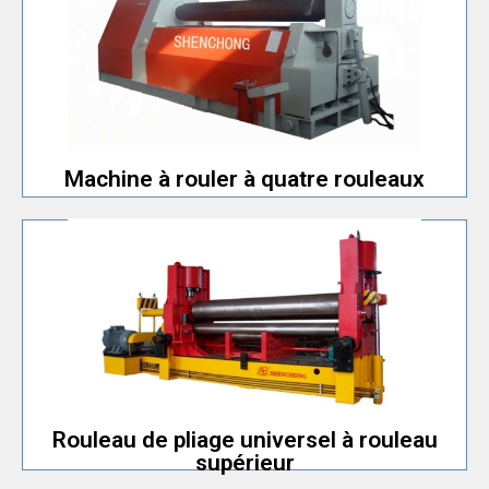
laminage.
peut éditer le programme et enregistrer les étapes de
Machine à cintrer les plaques avec contrôleur CNC qui
Machine à rouler à quatre rouleaux
Machine à rouler à quatre rouleaux
modèles de machines de plus de 16x2000 mm.
de pliage. Avec station hydraulique et convient aux
Avec PLC pour contrôler le mouvement des rouleaux
rouleau supérieur
Rouleau de pliage universel à
Rouleau de pliage universel à rouleau
supérieur