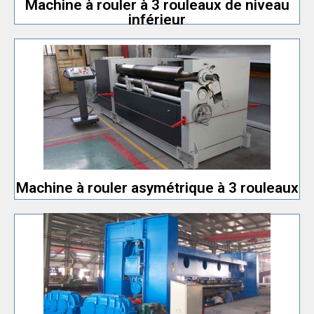
Machine à rouler à 3 rouleaux de niveau
inférieur
de machine.
rouleaux, mais uniquement pour les petits modèles
Haute précision en tant que cintreuse de plaques à 4
rouleaux
Machine à rouler asymétrique à 3
Machine à rouler asymétrique à 3 rouleaux
des plaques peut atteindre 12 000 mm.
construction navale. La largeur maximale de pliage
Machine à rouler les tôles spéciale pour la