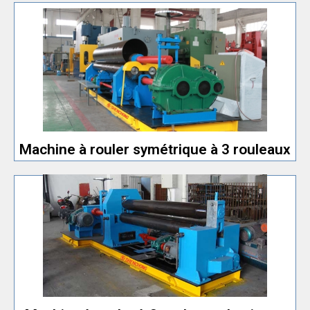
Structure de machine simple et facile à utiliser.
Type de machine à rouler à 3 rouleaux le moins cher.
rouleaux
Machine à rouler symétrique à 3
Machine à rouler symétrique à 3 rouleaux
de machine inférieur à 30x2500.
de haute précision. Prix acceptable pour un modèle
Avec fonction de pré-pliage et peut rouler des pièces
niveau inférieur
Machine à rouler à 3 rouleaux de