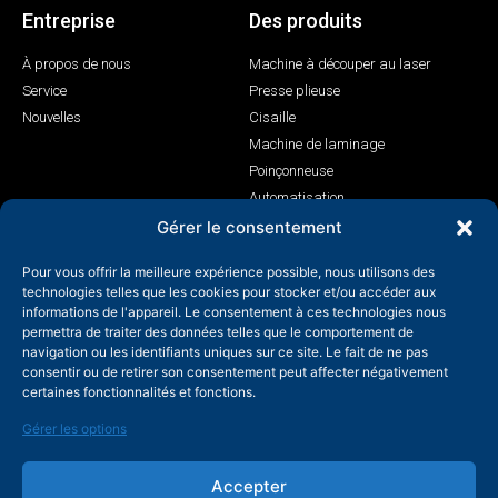
Entreprise
Des produits
À propos de nous
Machine à découper au laser
Service
Presse plieuse
Nouvelles
Cisaille
Machine de laminage
Poinçonneuse
Automatisation
Machine de soudage laser
Gérer le consentement
Contact
Pour vous offrir la meilleure expérience possible, nous utilisons des
technologies telles que les cookies pour stocker et/ou accéder aux
+86-158-9507-5134
informations de l'appareil. Le consentement à ces technologies nous
permettra de traiter des données telles que le comportement de
info@shenchong.com
navigation ou les identifiants uniques sur ce site. Le fait de ne pas
Tianshun Road, parc industriel de Yangshan, Wuxi, Jiangsu,
consentir ou de retirer son consentement peut affecter négativement
Chine 214156
certaines fonctionnalités et fonctions.
Gérer les options
Accepter