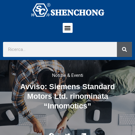
Notizie & Eventi
Avviso: Siemens Standard
Motors Ltd. rinominata
“Innomotics”