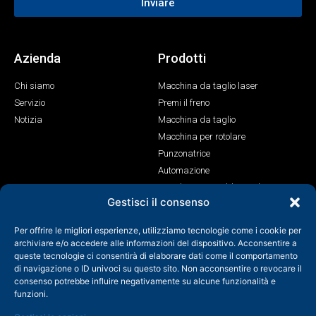
Inviare
Azienda
Prodotti
Chi siamo
Macchina da taglio laser
Servizio
Premi il freno
Notizia
Macchina da taglio
Macchina per rotolare
Punzonatrice
Automazione
Macchina per saldatura laser
Gestisci il consenso
Contatto
Per offrire le migliori esperienze, utilizziamo tecnologie come i cookie per
+86-158-9507-5134
archiviare e/o accedere alle informazioni del dispositivo. Acconsentire a
queste tecnologie ci consentirà di elaborare dati come il comportamento
info@shenchong.com
di navigazione o ID univoci su questo sito. Non acconsentire o revocare il
Tianshun Road, Parco industriale Yangshan, Wuxi, Jiangsu,
consenso potrebbe influire negativamente su alcune funzionalità e
Cina 214156
funzioni.