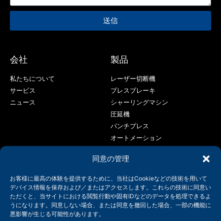
送信
会社
製品
私たちについて
レーザー切断機
サービス
プレスブレーキ
ニュース
シャーリングマシン
圧延機
パンチプレス
オートメーション
レーザー溶接機
同意の管理
接触
お客様に最高の体験を提供するために、当社はCookieなどの技術を用いて
+86-158-9507-5134
デバイス情報を保存および／またはアクセスします。これらの技術に同意い
ただくと、当サイトにおける閲覧行動や固有IDなどのデータを処理できるよ
info@shenchong.com
うになります。同意しない場合、または同意を撤回した場合、一部の機能に
中国江蘇省無錫市陽山工業団地天順路214156
悪影響が生じる可能性があります。