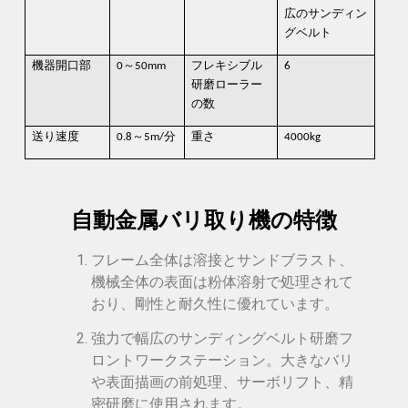
広のサンディン
グベルト
機器開口部
0～50mm
フレキシブル
6
研磨ローラー
の数
送り速度
0.8～5m/分
重さ
4000kg
自動金属バリ取り機の特徴
フレーム全体は溶接とサンドブラスト、
機械全体の表面は粉体溶射で処理されて
おり、剛性と耐久性に優れています。
強力で幅広のサンディングベルト研磨フ
ロントワークステーション。大きなバリ
や表面描画の前処理、サーボリフト、精
密研磨に使用されます。