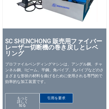
SC SHENCHONG 販売用ファイバー
レーザー切断機の巻き戻しとレベ
リング
プロファイルベンディングマシンは、アングル鋼、チャ
ンネル鋼、Iビーム、平鋼、角パイプ、丸パイプなどのさ
まざまな形状の材料を曲げるために使用される専門的で
効率的な加工装置です。
もっと
引用を要求
詳しく
知る