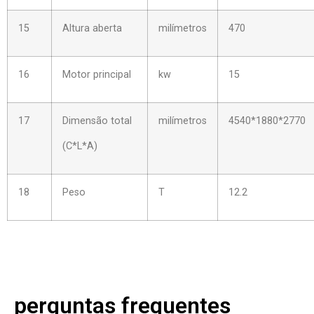
15
Altura aberta
milímetros
470
16
Motor principal
kw
15
17
Dimensão total
milímetros
4540*1880*2770
(C*L*A)
18
Peso
T
12.2
perguntas frequentes