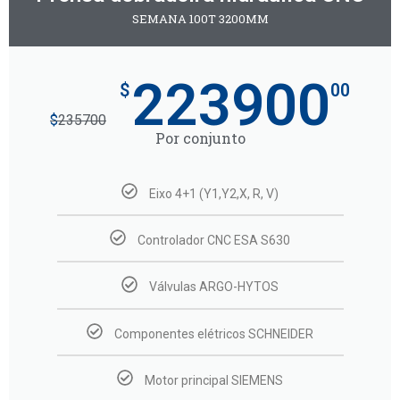
SEMANA 100T 3200MM
223900
$
00
$
235700
Por conjunto
Eixo 4+1 (Y1,Y2,X, R, V)
Controlador CNC ESA S630
Válvulas ARGO-HYTOS
Componentes elétricos SCHNEIDER
Motor principal SIEMENS