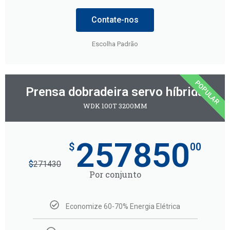
Contate-nos
Escolha Padrão
POPULAR
Prensa dobradeira servo híbrida
WDK 100T 3200MM
257850
$
00
$
271430
Por conjunto
Economize 60-70% Energia Elétrica