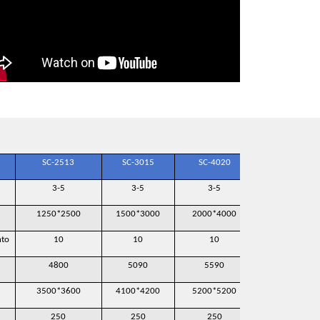
SC-2513
SC-3015
SC-4020
SC-6020
3-5
3-5
3-5
3-5
1250*2500
1500*3000
2000*4000
2000*6000
nto
10
10
10
10
4800
5090
5590
5800
3500*3600
4100*4200
5200*5200
7500*5800
250
250
250
250