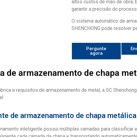
altos custos de mão de obra, b
garantir a precisão do proces
O sistema automático de arm
SHENCHONG pode resolver per
Pergunte
En
agora
ca de armazenamento de chapa metá
ábrica e requisitos de armazenamento de metal, a SC Shenchong
l:
nte de armazenamento de chapa metálica
amento inteligente possui múltiplas camadas para classificar e
eligente cada camada da chapa e transportando automaticament