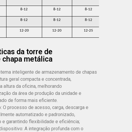
8-12
8-12
8-12
8-12
8-12
8-12
8-12
8-12
12-20
12-20
12-25
12-25
cas da torre de
 chapa metálica
stema inteligente de armazenamento de chapas
tura geral compacta e concentrada,
a altura da oficina, melhorando
lização da área de produção da unidade e
tado de forma mais eficiente.
: O processo de acesso, carga, descarga e
talmente automatizado e padronizado,
e garantindo flexibilidade e eficiência;
 dispositivo: A integração profunda com o