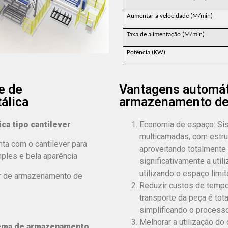
Aumentar a velocidade (M/min)
Taxa de alimentação (M/min)
Potência (KW)
e de
Vantagens automáti
álica
armazenamento de
a tipo cantilever
Economia de espaço: Si
multicamadas, com estru
ta com o cantilever para
aproveitando totalmente 
mples e bela aparência
significativamente a uti
utilizando o espaço limi
er de armazenamento de
Reduzir custos de tempo
transporte da peça é to
simplificando o processo 
Melhorar a utilização do
ema de armazenamento