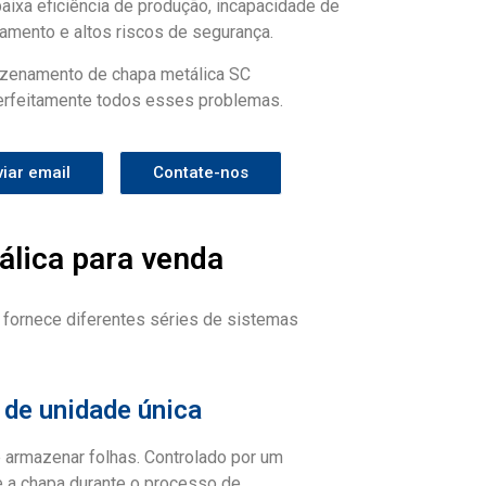
aixa eficiência de produção, incapacidade de
samento e altos riscos de segurança.
azenamento de chapa metálica SC
feitamente todos esses problemas.
viar email
Contate-nos
lica para venda
 fornece diferentes séries de sistemas
 de unidade única
 armazenar folhas. Controlado por um
e a chapa durante o processo de